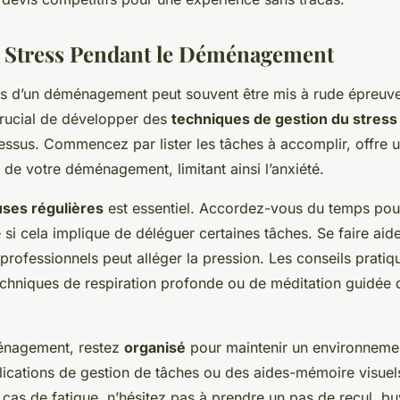
 Stress Pendant le Déménagement
s d’un déménagement peut souvent être mis à rude épreuve
t crucial de développer des
techniques de gestion du stress
ssus. Commencez par lister les tâches à accomplir, offre un
de votre déménagement, limitant ainsi l’anxiété.
ses régulières
est essentiel. Accordez-vous du temps pou
i cela implique de déléguer certaines tâches. Se faire aid
rofessionnels peut alléger la pression. Les conseils pratiq
 techniques de respiration profonde ou de méditation guidée q
énagement, restez
organisé
pour maintenir un environnemen
plications de gestion de tâches ou des aides-mémoire visuel
cas de fatigue, n’hésitez pas à prendre un pas de recul, b