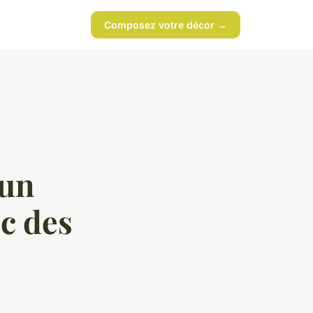
Composez votre décor →
'un
c des