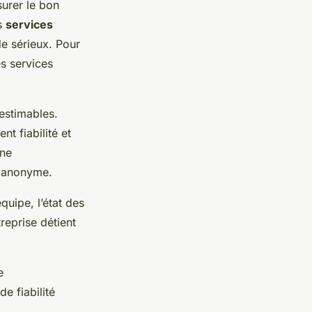
surer le bon
s
services
de sérieux. Pour
es services
estimables.
nt fiabilité et
une
n anonyme.
quipe, l’état des
reprise détient
e
e fiabilité