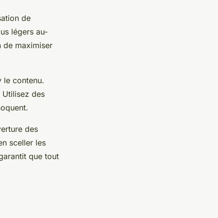
sation de
lus légers au-
in de maximiser
 le contenu.
 Utilisez des
hoquent.
verture des
n sceller les
arantit que tout