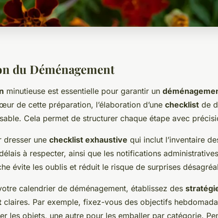
tion du Déménagement
on
minutieuse est essentielle pour garantir un
déménageme
ur de cette préparation, l’élaboration d’une
checklist
de d
nsable. Cela permet de structurer chaque étape avec précisi
 dresser une
checklist exhaustive
qui inclut l’inventaire de
élais à respecter, ainsi que les notifications administrative
he évite les oublis et réduit le risque de surprises désagréa
 votre calendrier de déménagement, établissez des
stratégi
t
claires. Par exemple, fixez-vous des objectifs hebdomadai
er les objets, une autre pour les emballer par catégorie. Pe