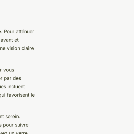
. Pour atténuer
avant et
e vision claire
r vous
er par des
ues incluent
ui favorisent le
t serein.
s pour suivre
uvez un verre