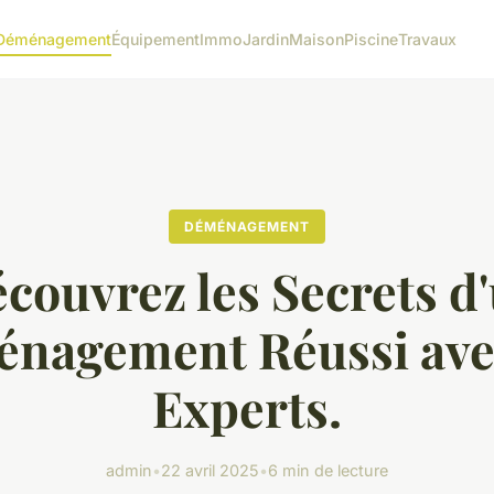
Déménagement
Équipement
Immo
Jardin
Maison
Piscine
Travaux
DÉMÉNAGEMENT
couvrez les Secrets d
nagement Réussi ave
Experts.
admin
•
22 avril 2025
•
6 min de lecture