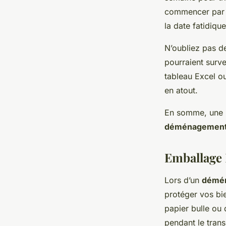
commencer par l
la date fatidique
N’oubliez pas d
pourraient surve
tableau Excel o
en atout.
En somme, une p
déménagemen
Emballage 
Lors d’un
démé
protéger vos bie
papier bulle ou
pendant le trans