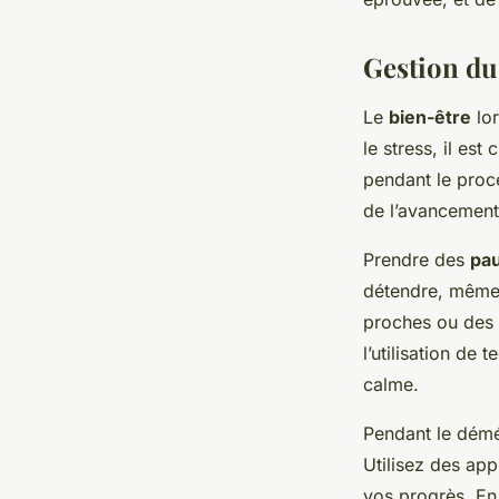
Gestion du
Le
bien-être
lor
le stress, il es
pendant le proce
de l’avancement 
Prendre des
pau
détendre, même s
proches ou des p
l’utilisation de
calme.
Pendant le dém
Utilisez des ap
vos progrès. En 