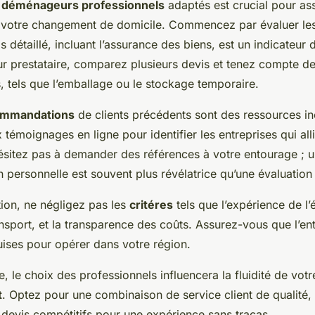
s
déménageurs professionnels
adaptés est crucial pour as
 votre changement de domicile. Commencez par évaluer le
s détaillé, incluant l’assurance des biens, est un indicateur 
eur prestataire, comparez plusieurs devis et tenez compte d
, tels que l’emballage ou le stockage temporaire.
ommandations
de clients précédents sont des ressources in
témoignages en ligne pour identifier les entreprises qui allie
hésitez pas à demander des références à votre entourage ; 
personnelle est souvent plus révélatrice qu’une évaluatio
tion, ne négligez pas les
critéres
tels que l’expérience de l’é
nsport, et la transparence des coûts. Assurez-vous que l’ent
uises pour opérer dans votre région.
, le choix des professionnels influencera la fluidité de votr
t
. Optez pour une combinaison de service client de qualité, d
 devis compétitifs pour une expérience sans tracas.