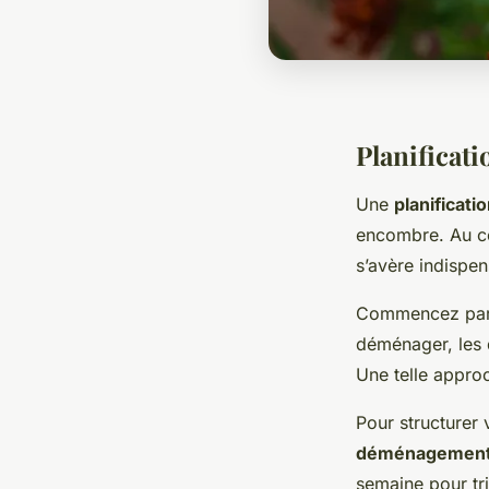
Planifica
Une
planificati
encombre. Au cœ
s’avère indispe
Commencez par
déménager, les d
Une telle approc
Pour structurer
déménagemen
semaine pour tri