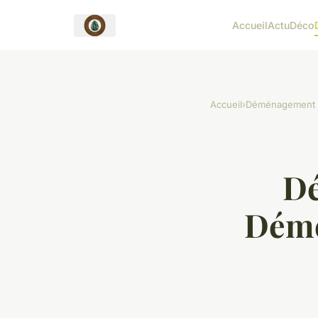
Accueil
Actu
Déco
Accueil
›
Déménagement
Dé
Démé