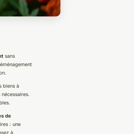
nt
sans
éménagement
on.
s biens à
s nécessaires.
bles.
es de
res : une
nsez à