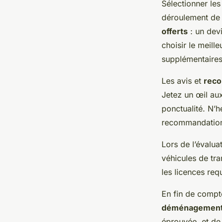
Sélectionner le
déroulement de
offerts
: un devi
choisir le meill
supplémentaires
Les avis et
rec
Jetez un œil aux 
ponctualité. N’
recommandation 
Lors de l’évalua
véhicules de tra
les licences req
En fin de compte
déménagemen
éprouvée, et de