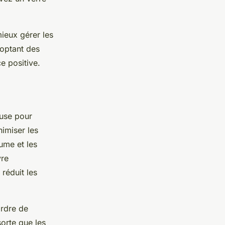
ieux gérer les
doptant des
 positive.
euse pour
nimiser les
ume et les
vre
réduit les
ordre de
orte que les