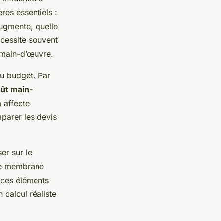
ères essentiels :
augmente, quelle
écessite souvent
 main-d’œuvre.
du budget. Par
ût main-
 affecte
parer les devis
er sur le
une membrane
 ces éléments
 calcul réaliste