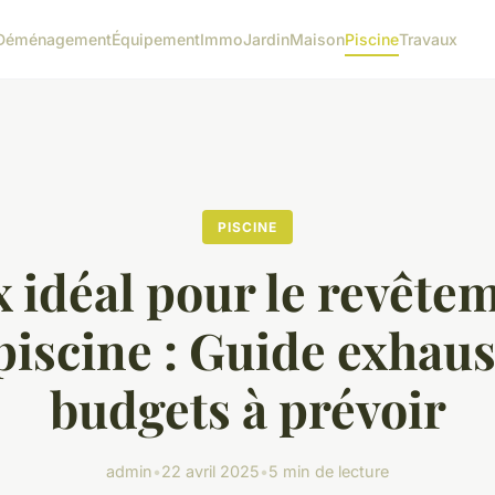
Déménagement
Équipement
Immo
Jardin
Maison
Piscine
Travaux
PISCINE
x idéal pour le revête
piscine : Guide exhaus
budgets à prévoir
admin
•
22 avril 2025
•
5 min de lecture