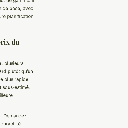
aut de gamme. Il
on de pose, avec
ure planification
prix du
e
, plusieurs
rd plutôt qu’un
e plus rapide.
 sous-estimé.
illeure
rix. Demandez
durabilité.