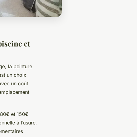
iscine et
ge, la peinture
st un choix
 avec un coût
 remplacement
 80€ et 150€
nelle à l’usure,
lémentaires