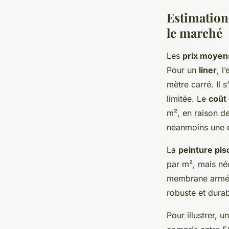
Estimation
le marché
Les
prix moyen
Pour un
liner
, l
mètre carré. Il 
limitée. Le
coût
m², en raison de
néanmoins une ex
La
peinture pis
par m², mais néc
membrane armée,
robuste et durab
Pour illustrer,