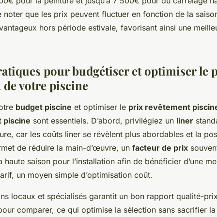
00€ pour la peinture et jusqu’à 7 500€ pour du carrelage h
de noter que les prix peuvent fluctuer en fonction de la sais
avantageux hors période estivale, favorisant ainsi une meille
atiques pour budgétiser et optimiser le 
 de votre piscine
votre
budget piscine
et optimiser le
prix revêtement piscin
 piscine
sont essentiels. D’abord, privilégiez un
liner
standa
e, car les coûts liner se révèlent plus abordables et la pos
rmet de réduire la main-d’œuvre, un
facteur de prix
souvent
a haute saison pour l’installation afin de bénéficier d’une me
arif, un moyen simple d’optimisation coût.
ans locaux et spécialisés garantit un bon rapport qualité-p
pour comparer, ce qui optimise la sélection sans sacrifier la 