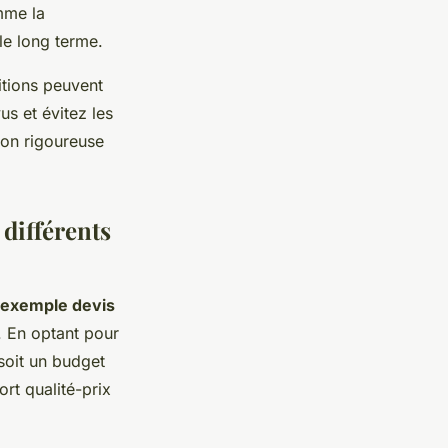
mme la
le long terme.
itions peuvent
s et évitez les
ion rigoureuse
 différents
exemple devis
. En optant pour
soit un budget
rt qualité-prix