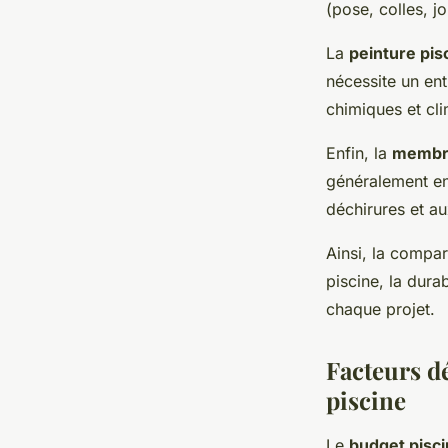
(pose, colles, jo
La
peinture pis
nécessite un ent
chimiques et cli
Enfin, la
membr
généralement en
déchirures et aux
Ainsi, la compar
piscine, la durab
chaque projet.
Facteurs d
piscine
Le
budget pisc