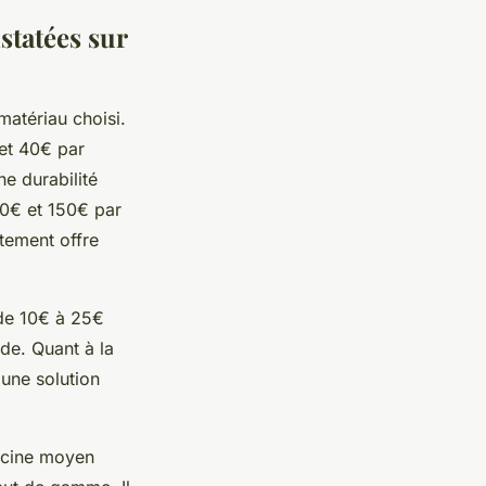
statées sur
matériau choisi.
 et 40€ par
e durabilité
80€ et 150€ par
êtement offre
t de 10€ à 25€
de. Quant à la
une solution
iscine moyen