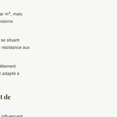
ar m², mais
essions
se situant
 résistance aux
vêtement
et adapté à
t de
 influencent