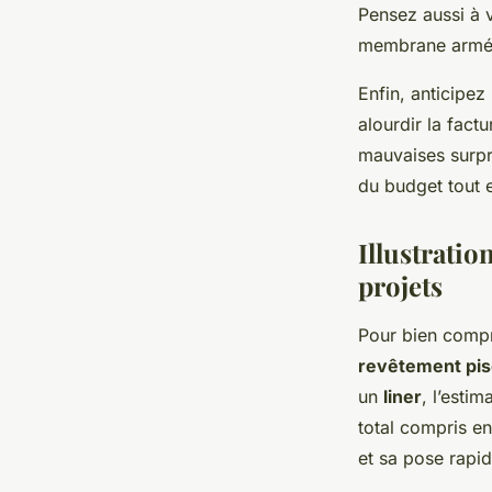
Pensez aussi à v
membrane armée 
Enfin, anticipez
alourdir la fac
mauvaises surpr
du budget tout 
Illustratio
projets
Pour bien comp
revêtement pis
un
liner
, l’esti
total compris en
et sa pose rapid